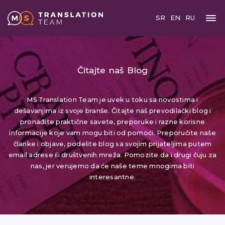
SR
EN
RU
Čitajte naš Blog
MS Translation Team je uvek u toku sa novostima i
dešavanjima iz svoje branše. Čitajte naš prevodilački blog i
pronađite praktične savete, preporuke i razne korisne
informacije koje vam mogu biti od pomoći. Preporučite naše
članke i objave, podelite blog sa svojim prijateljima putem
email adrese ili društvenih mreža. Pomozite da i drugi čuju za
nas, jer verujemo da će naše teme mnogima biti
interesantne.