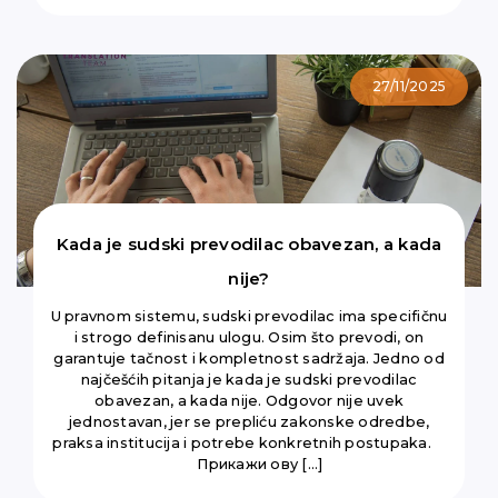
27/11/2025
Kada je sudski prevodilac obavezan, a kada
nije?
U pravnom sistemu, sudski prevodilac ima specifičnu
i strogo definisanu ulogu. Osim što prevodi, on
garantuje tačnost i kompletnost sadržaja. Jedno od
najčešćih pitanja je kada je sudski prevodilac
obavezan, a kada nije. Odgovor nije uvek
jednostavan, jer se prepliću zakonske odredbe,
praksa institucija i potrebe konkretnih postupaka.
Прикажи ову […]