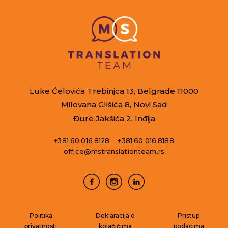
Luke Ćelovića Trebinjca 13, Belgrade 11000
Milovana Glišića 8, Novi Sad
Đure Jakšića 2, Inđija
+381 60 016 8128
+381 60 016 8188
office@mstranslationteam.rs
Politika
Deklaracija o
Pristup
privatnosti
kolačićima
podacima