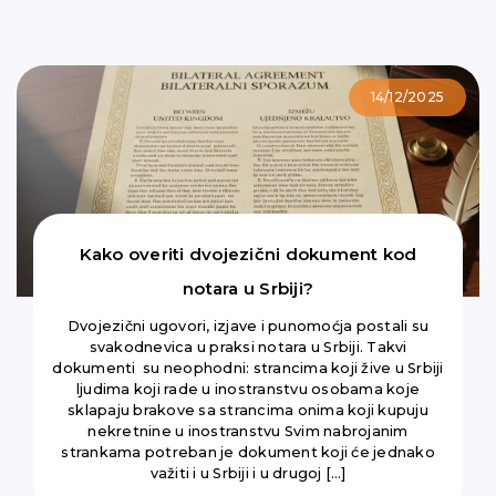
14/12/2025
Kako overiti dvojezični dokument kod
notara u Srbiji?
Dvojezični ugovori, izjave i punomoćja postali su
svakodnevica u praksi notara u Srbiji. Takvi
dokumenti su neophodni: strancima koji žive u Srbiji
ljudima koji rade u inostranstvu osobama koje
sklapaju brakove sa strancima onima koji kupuju
nekretnine u inostranstvu Svim nabrojanim
strankama potreban je dokument koji će jednako
važiti i u Srbiji i u drugoj […]