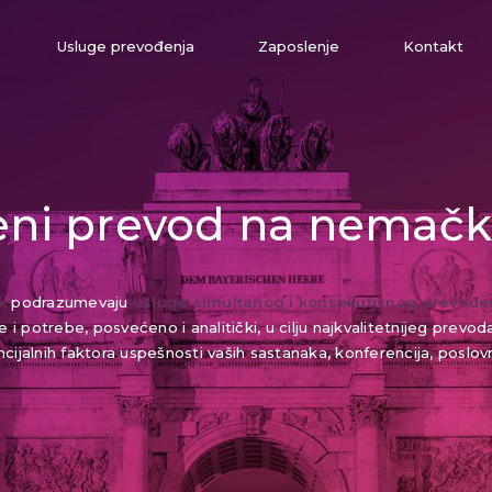
Usluge prevođenja
Zaposlenje
Kontakt
ni prevod na nemački
k
podrazumevaju
usluge simultanog i konsekutivnog prevođe
i potrebe, posvećeno i analitički, u cilju najkvalitetnijeg prev
cijalnih faktora uspešnosti vaših sastanaka, konferencija, poslov