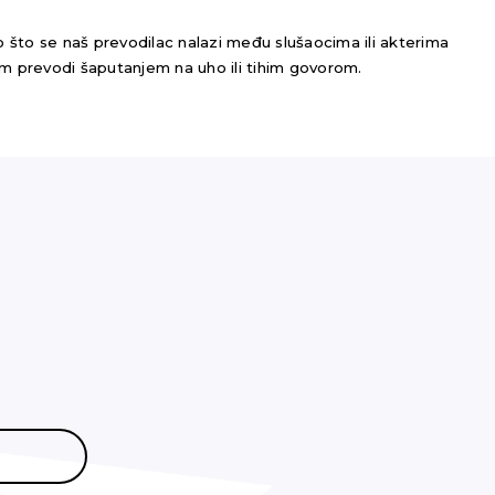
ko što se naš prevodilac nalazi među slušaocima ili akterima
im prevodi šaputanjem na uho ili tihim govorom.