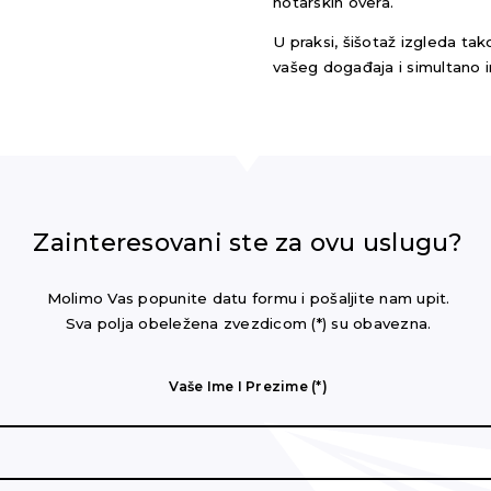
notarskih overa.
U praksi, šišotaž izgleda ta
vašeg događaja i simultano 
Zainteresovani ste za ovu uslugu?
Molimo Vas popunite datu formu i pošaljite nam upit.
Sva polja obeležena zvezdicom (*) su obavezna.
Vaše Ime I Prezime (*)