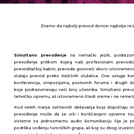
Znamo da najbolji prevod donosi najbolje re
Simultano prevođenje
na nemački jezik, podrazum
prevođenja prilikom kojeg naši profesionalni prevod
prevodilačkoj kabini, prevode govoreći skoro istovremen
slušaju prevod preko bežičnih slušalica. Ove usluge ko
konferencija, simpozijuma, poslovnih foruma i drugih d
koje podrazumevaju veći broj učesnika. Simultano prev
tehničku opremu, ali istovremeno štedi vreme i ne remet
Kod nekih manje zahtevnih dešavanja koja dopuštaju izve
prevođenje može da se vrši i korišćenjem opreme to
sisteme za jednosmernu audio komunikaciju čija je 
podrška vođenju turističkih grupa, ali koji su zbog izuzetn