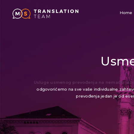
Home
Usme
Usluge usmenog prevođenja na nemački jezi
odgovorićemo na sve vaše individualne zahteve 
prevođenja jedan je od esen