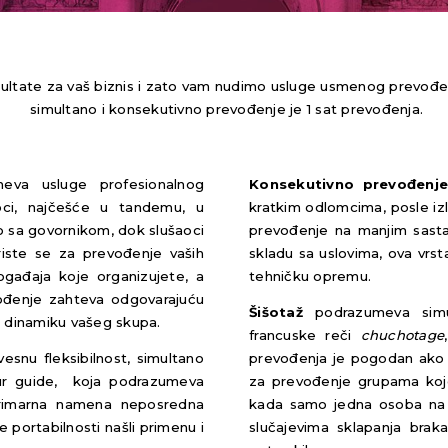
zultate za vaš biznis i zato vam nudimo
usluge usmenog prevođe
simultano i konsekutivno prevođenje je 1 sat prevođenja.
eva usluge profesionalnog
Konsekutivno prevođenj
ioci, najčešće u tandemu, u
kratkim odlomcima, posle iz
o sa govornikom, dok slušaoci
prevođenje na manjim sasta
riste se za prevođenje vaših
skladu sa uslovima, ova vrs
ogađaja koje organizujete, a
tehničku opremu.
ođenje zahteva odgovarajuću
Šišotaž
podrazumeva simul
i dinamiku vašeg skupa.
francuske reči
chuchotage
snu fleksibilnost, simultano
prevođenja je pogodan ako or
ur guide, koja podrazumeva
za prevođenje grupama koje
primarna namena neposredna
kada samo jedna osoba na s
e portabilnosti našli primenu i
slučajevima sklapanja brak