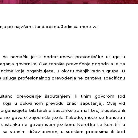
nja
po najvišim standardima. Jedinica mere za
e
na nemački jezik podrazumeva prevodilačke usluge u
laganja govornika. Ova tehnika prevođenja pogodnija je za
ncima koje organizujete, u okviru manjih radnih grupa. U
ta usluga profesionalnog prevođenja ne zahteva specifičnu
tano prevođenje šaputanjem ili tihim govorom (od
, koja u bukvalnom prevodu znači šaputanje). Ovaj vid
ganizujete bilateralne sastanke za mali broj slušalaca ili
 ne govore zajednički jezik. Takođe, može se koristiti i
astanku ne govori istim jezikom. Neretko se koristi i u
a sa stranim državljaninom, u sudskim procesima ili kod