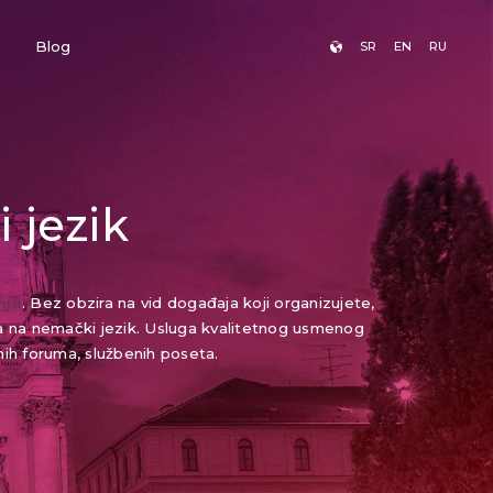
Blog
SR
EN
RU
 jezik
nja
. Bez obzira na vid događaja koji organizujete,
oda na nemački jezik. Usluga kvalitetnog usmenog
nih foruma, službenih poseta.