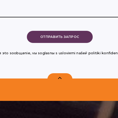
 эto soobщenie, vы soglasnы s usloviяmi našeй politiki konfidenc