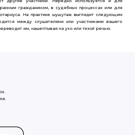
ют другие участники. Нередко используется и для
транным гражданином, в судебных процессах или для
нотариуса. На практике шушутаж выглядит следующим
одится между слушателями или участниками вашего
ереводит им, нашептывая на ухо или тихой речью.
os.
iя.