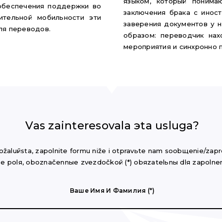
языком, который понима
обеспечения поддержки во
заключения брака с инос
ительной мобильности эти
заверения документов у 
ля переводов.
образом: переводчик нах
мероприятия и синхронно п
Vas zainteresovala эta usluga?
ožaluйsta, zapolnite formu niže i otpravьte nam soobщenie/zapr
se polя, oboznačennыe zvezdočkoй (*) obяzatelьnы dlя zapolnen
Ваше Имя И Фамилия (*)