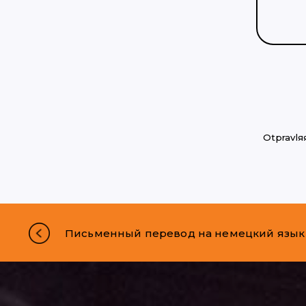
Otpravlяя
Письменный перевод на немецкий язык