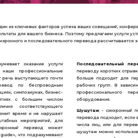
один из ключевых факторов успеха ваших совещаний, конфер
ультаты для вашего бизнеса. Поэтому предлагаем услуги ус
нхронного и последовательного перевода рассчитывается за
умевает оказание услуги
Последовательный пер
 наши профессиональные
переводу коротких отрывк
ят речь выступающего почти
больше подходит для пер
ревод по беспроводным
рабочих групп. В зависи
циях, симпозиумах, бизнес-
профессионального пер
ятиях с большим числом
оборудования.
личия соответствующего
Шушутаж
- синхронный п
номит время и не нарушает
перевода подходит, если 
табных мероприятий, для
числа лиц, или для перев
нхронный перевод может
шушутаж можно использова
 guide», что подразумевают