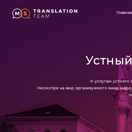
Главна
Устный
К услугам устного
Несмотря на вид организуемого вами меро
о